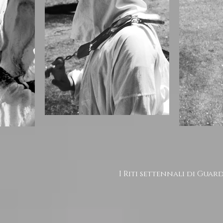
I Riti settennali di Guar